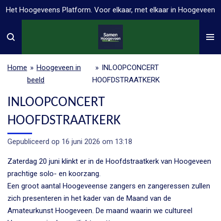
Het Hoogeveens Platform. Voor elkaar, met elkaar in Hoogeveen
Ga
direct
naar
de
hoofdinhoud
Home
»
Hoogeveen in
»
INLOOPCONCERT
beeld
HOOFDSTRAATKERK
INLOOPCONCERT
HOOFDSTRAATKERK
Gepubliceerd op 16 juni 2026 om 13:18
Zaterdag 20 juni klinkt er in de Hoofdstraatkerk van Hoogeveen
prachtige solo- en koorzang.
Een groot aantal Hoogeveense zangers en zangeressen zullen
zich presenteren in het kader van de Maand van de
Amateurkunst Hoogeveen. De maand waarin we cultureel