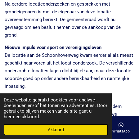
Na eerdere locatieonderzoeken en gesprekken met
grondeigenaren is met de eigenaar van deze locatie
overeenstemming bereikt. De gemeenteraad wordt nu
gevraagd om een besluit nemen over de aankoop van de
grond.
Nieuwe impuls voor sport en verenigingsleven
De locatie aan de Schoonhovenweg kwam eerder al als meest
geschikt naar voren uit het locatieonderzoek. De verschillende
onderzochte locaties lagen dicht bij elkaar, maar deze locatie
scoorde goed op onder andere bereikbaarheid en ruimtelijke
inpassing.
Met de voorgenomen aankoop ontstaat voor FC
Deze website gebruikt cookies voor analyse-
doeleinden en/of het tonen van advertenties. Door
Hollandscheveld de kans om te bouwen aan een modern
gebruik te blijven maken van de site gaat u
voetbalpark dat klaar is voor de toekomst. Het nieuwe
hiermee akkoord.
sportpark moet niet alleen ruimte bieden aan voetbal, maar
ook een plek worden waar inwoners elkaar ontmoeten en het
Akkoord
E-mailadres
Telefoonnummer
Kaart
WhatsApp
verenigingsleven verder kan groeien.