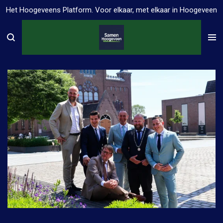
Het Hoogeveens Platform. Voor elkaar, met elkaar in Hoogeveen
Ga
direct
naar
de
hoofdinhoud