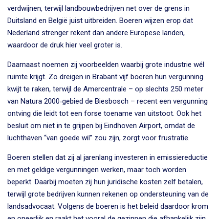
verdwijnen, terwijl landbouwbedrijven net over de grens in
Duitsland en België juist uitbreiden. Boeren wijzen erop dat
Nederland strenger rekent dan andere Europese landen,
waardoor de druk hier veel groter is.
Daarnaast noemen zij voorbeelden waarbij grote industrie wél
ruimte krijgt. Zo dreigen in Brabant vijf boeren hun vergunning
kwijt te raken, terwijl de Amercentrale – op slechts 250 meter
van Natura 2000‑gebied de Biesbosch – recent een vergunning
ontving die leidt tot een forse toename van uitstoot. Ook het
besluit om niet in te grijpen bij Eindhoven Airport, omdat de
luchthaven “van goede wil” zou zijn, zorgt voor frustratie.
Boeren stellen dat zij al jarenlang investeren in emissiereductie
en met geldige vergunningen werken, maar toch worden
beperkt. Daarbij moeten zij hun juridische kosten zelf betalen,
terwijl grote bedrijven kunnen rekenen op ondersteuning van de
landsadvocaat. Volgens de boeren is het beleid daardoor krom
en oneerlijk en raakt het vooral de gezinnen die afhankelijk zijn