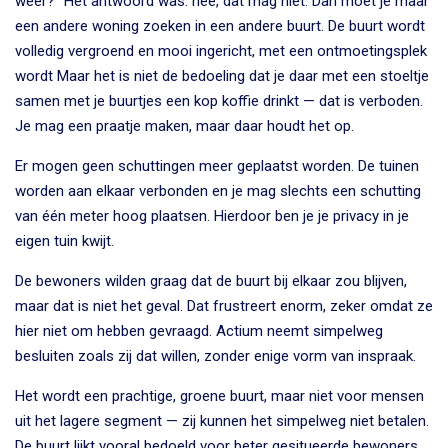
weer?” Het antwoord was: nee, dat mag niet. Dan moet je maar
een andere woning zoeken in een andere buurt. De buurt wordt
volledig vergroend en mooi ingericht, met een ontmoetingsplek
wordt Maar het is niet de bedoeling dat je daar met een stoeltje
samen met je buurtjes een kop koffie drinkt — dat is verboden.
Je mag een praatje maken, maar daar houdt het op.
Er mogen geen schuttingen meer geplaatst worden. De tuinen
worden aan elkaar verbonden en je mag slechts een schutting
van één meter hoog plaatsen. Hierdoor ben je je privacy in je
eigen tuin kwijt.
De bewoners wilden graag dat de buurt bij elkaar zou blijven,
maar dat is niet het geval. Dat frustreert enorm, zeker omdat ze
hier niet om hebben gevraagd. Actium neemt simpelweg
besluiten zoals zij dat willen, zonder enige vorm van inspraak.
Het wordt een prachtige, groene buurt, maar niet voor mensen
uit het lagere segment — zij kunnen het simpelweg niet betalen.
De buurt lijkt vooral bedoeld voor beter gesitueerde bewoners.