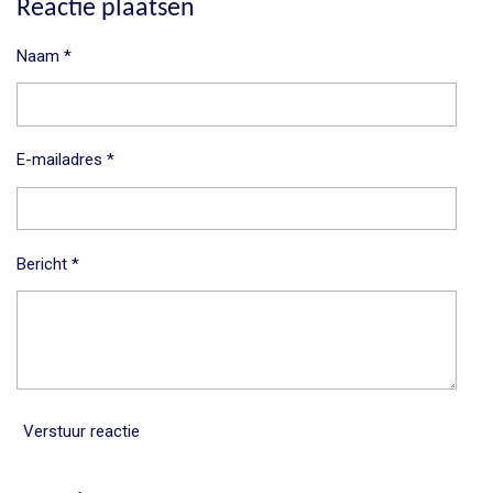
Reactie plaatsen
n
e
n
Naam *
E-mailadres *
Bericht *
Verstuur reactie