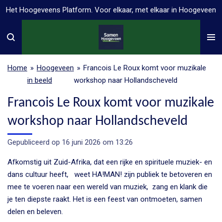
Het Hoogeveens Platform. Voor elkaar, met elkaar in Hoogeveen
Ga
direct
naar
de
hoofdinhoud
Home
»
Hoogeveen
»
Francois Le Roux komt voor muzikale
in beeld
workshop naar Hollandscheveld
Francois Le Roux komt voor muzikale
workshop naar Hollandscheveld
Gepubliceerd op 16 juni 2026 om 13:26
Afkomstig uit Zuid-Afrika, dat een rijke en spirituele muziek- en
dans cultuur heeft,
weet HA!MAN! zijn publiek te betoveren en
mee te voeren naar een wereld van muziek,
zang en klank die
je ten diepste raakt. Het is een feest van ontmoeten, samen
delen en beleven.