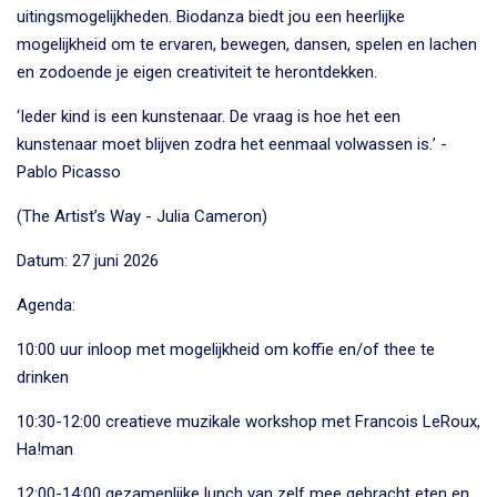
uitingsmogelijkheden. Biodanza biedt jou een heerlijke
mogelijkheid om te ervaren, bewegen, dansen, spelen en lachen
en zodoende je eigen creativiteit te herontdekken.
‘
Ieder kind is een kunstenaar. De vraag is hoe het een
kunstenaar moet blijven zodra het eenmaal volwassen is.
’
-
Pablo Picasso
(The Artist
’s Way - Julia Cameron)
Datum:
27 juni 2026
Agenda:
10:00 uur inloop met mogelijkheid om koffie en/of thee te
drinken
10:30-12:00 creatieve muzikale workshop met Francois LeRoux,
Ha!man
12:00-14:00 gezamenlijke lunch van zelf mee gebracht eten en