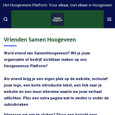
Het Hoogeveens Platform. Voor elkaar, met elkaar in Hoogeveen
Ga
direct
naar
de
hoofdinhoud
Vrienden Samen Hoogeveen
Word vriend van
SamenHoogeveen!
! Wil je jouw
organisatie of bedrijf zichtbaar maken op ons
Hoogeveense Platform?
Als vriend krijg je een eigen plek op de website, inclusief
jouw logo, een korte introductie tekst, een link naar je
website én een mooi interview waarin we jouw verhaal
uitlichten. Plus een extra pagina wat te vinden is onder de
subrubrieken
Interesse om aan te sluiten? Stuur een bericht naar