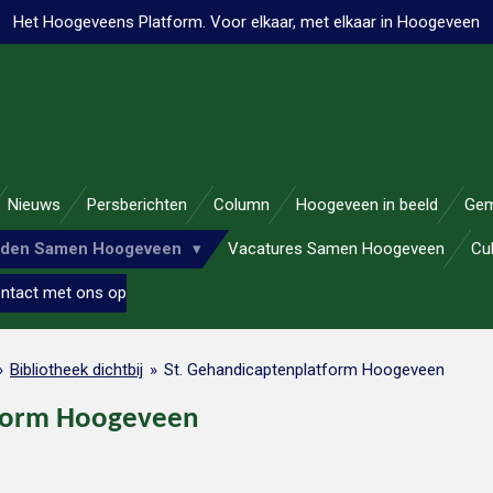
Het Hoogeveens Platform. Voor elkaar, met elkaar in Hoogeveen
Nieuws
Persberichten
Column
Hoogeveen in beeld
Gem
nden Samen Hoogeveen
Vacatures Samen Hoogeveen
Cu
ntact met ons op
»
Bibliotheek dichtbij
»
St. Gehandicaptenplatform Hoogeveen
tform Hoogeveen