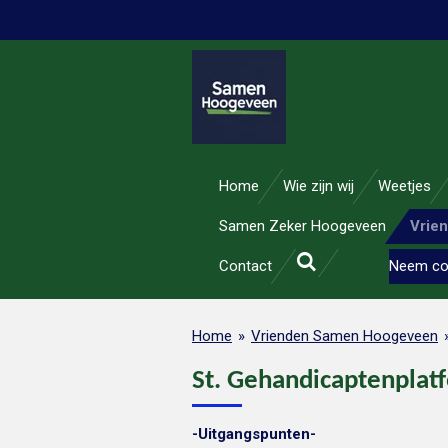
Ga
direct
naar
de
hoofdinhoud
Home
Wie zijn wij
Weetjes
Samen Zeker Hoogeveen
Vrie
Contact
Neem co
Home
»
Vrienden Samen Hoogeveen
St. Gehandicaptenpla
-Uitgangspunten-