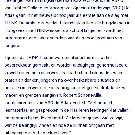
Leerlingen van 13 brugklassen van RSG Wolfsbos, het Roelof
van Echten College en Voortgezet Speciaal Onderwijs (VSO) De
Atlas gaan in het nieuwe schooljaar als eerste aan de slag met
THINK. De ambitie is helder: Uiteindelijk zullen alle brugklassen in
Hoogeveen de THINK-lessen op school krijgen en wordt het
programma een vast onderdeel van de schoolloopbaan van
jongeren.
Tijdens de THINK-lessen worden allerlei thema’s actief
bespreekbaar gemaakt en worden uitdagingen genormaliseerd,
zowel binnen het onderwijs als daarbuiten. Tijdens de lessen
praten en denken jongeren na over herkenbare situaties en
actuele onderwerpen, zoals omgaan met groepsdruk, keuzes
maken en grenzen aangeven. Robert Schonewille,
locatiedirecteur van VSO de Atlas, vertelt: “Met actueel
lesmateriaal en gesprekken in de klas leren leerlingen dat vallen
en opstaan bij het leven hoort. Ze leren begrijpen wie ze zijn,
wat ze belangrijk vinden en hoe ze kunnen omgaan met
uitdagingen in het dagelijks leven.”