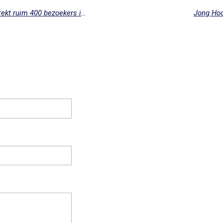
Theater over leefgeluk en dementie trekt ruim 400 bezoekers in Hoogeveen
Jong Hoo