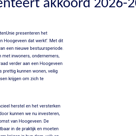
senteert akkoord 2026-
enUnie presenteren het
n Hoogeveen dat werkt’. Met dit
 van een nieuwe bestuursperiode.
n met inwoners, ondernemers,
eraad verder aan een Hoogeveen
 prettig kunnen wonen, veilig
en krijgen om zich te
cieel herstel en het versterken
door kunnen we nu investeren,
omst van Hoogeveen. De
baar in de praktijk en moeten