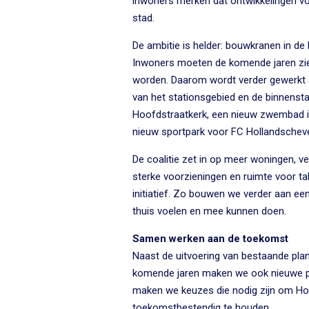
inwoners merken dat ontwikkelingen vor
stad.
De ambitie is helder: bouwkranen in de
Inwoners moeten de komende jaren zien
worden. Daarom wordt verder gewerkt 
van het stationsgebied en de binnensta
Hoofdstraatkerk, een nieuw zwembad i
nieuw sportpark voor FC Hollandscheve
De coalitie zet in op meer woningen, ve
sterke voorzieningen en ruimte voor ta
initiatief. Zo bouwen we verder aan e
thuis voelen en mee kunnen doen.
Samen werken aan de toekomst
Naast de uitvoering van bestaande plann
komende jaren maken we ook nieuwe pla
maken we keuzes die nodig zijn om Ho
toekomstbestendig te houden.