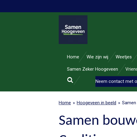
Ga
direct
naar
de
hoofdinhoud
Home
Wie zijn wij
Weetjes
Samen Zeker Hoogeveen
Vrie
Neem contact met 
Home
»
Hoogeveen in beeld
»
Samen 
Samen bouwe