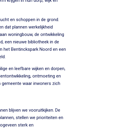
m krijgen in hun dorp, wijk en
 lucht en schoppen in de grond.
 dat plannen werkelijkheid
aan woningbouw, de ontwikkeling
d, een nieuwe bibliotheek in de
n het Bentinckspark Noord en een
ld.
ilige en leefbare wijken en dorpen,
lentontwikkeling, ontmoeting en
en gemeente waar inwoners zich
en blijven we vooruitkijken. De
nnen, stellen we prioriteiten en
ogeveen sterk en