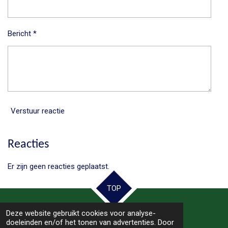
Bericht *
Verstuur reactie
Reacties
Er zijn geen reacties geplaatst.
TOP
Deze website gebruikt cookies voor analyse-
© 2025 - 2026 Samen Hoogeveen
doeleinden en/of het tonen van advertenties. Door