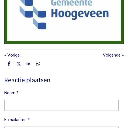
«
Vorige
Volgende
»
D
D
S
D
e
e
h
e
l
e
a
l
e
l
r
e
Reactie plaatsen
n
e
n
Naam *
E-mailadres *