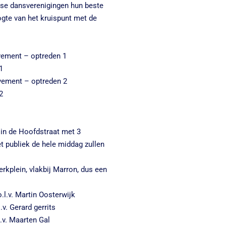
nse dansverenigingen hun beste
ogte van het kruispunt met de
vement – optreden 1
1
vement – optreden 2
2
 in de Hoofdstraat met 3
t publiek de hele middag zullen
rkplein, vlakbij Marron, dus een
.l.v. Martin Oosterwijk
v. Gerard gerrits
.v. Maarten Gal