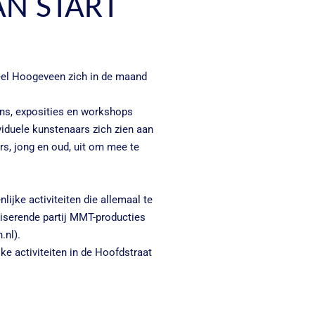
AN START
reel Hoogeveen zich in de maand
ens, exposities en workshops
ividuele kunstenaars zich zien aan
s, jong en oud, uit om mee te
ijke activiteiten die allemaal te
niserende partij MMT-producties
nl).
ke activiteiten in de Hoofdstraat