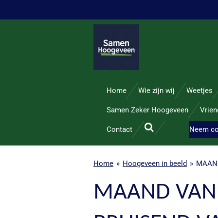
Ga
direct
naar
de
hoofdinhoud
Home
Wie zijn wij
Weetjes
Samen Zeker Hoogeveen
Vrie
Contact
Neem co
Home
»
Hoogeveen in beeld
»
MAAND
MAAND VAN