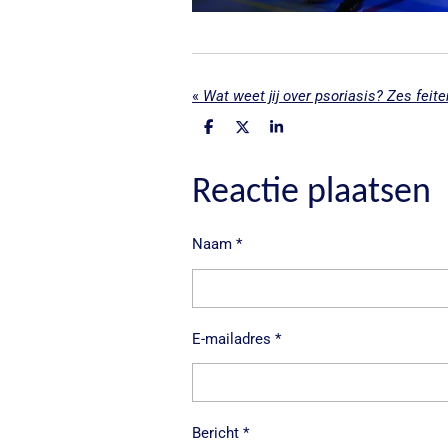
«
Wat weet jij over psoriasis? Zes feit
D
D
S
e
e
h
l
e
a
e
l
r
Reactie plaatsen
n
e
Naam *
E-mailadres *
Bericht *