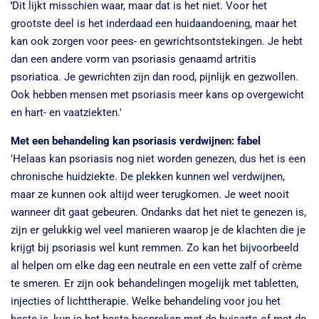
'
Dit lijkt misschien waar, maar dat is het niet. Voor het
grootste deel is het inderdaad een huidaandoening, maar het
kan ook zorgen voor pees- en gewrichtsontstekingen. Je hebt
dan een andere vorm van psoriasis genaamd artritis
psoriatica.
Je gewrichten zijn dan rood, pijnlijk en gezwollen.
Ook hebben mensen met psoriasis meer kans op overgewicht
en hart- en vaatziekten.
'
Met een behandeling kan psoriasis verdwijnen: fabel
'Helaas kan psoriasis nog niet worden genezen, dus het is een
chronische huidziekte. De plekken kunnen wel verdwijnen,
maar ze kunnen ook altijd weer terugkomen. Je weet nooit
wanneer dit gaat gebeuren. Ondanks dat het niet te genezen is,
zijn er gelukkig wel veel manieren waarop je de klachten die je
krijgt bij psoriasis wel kunt remmen. Zo kan het bijvoorbeeld
al helpen om elke dag een neutrale en een vette zalf of crème
te smeren.
Er zijn ook behandelingen mogelijk met tabletten,
injecties of lichttherapie. Welke behandeling voor jou het
beste is, kun je het beste bespreken met de huisarts of met de