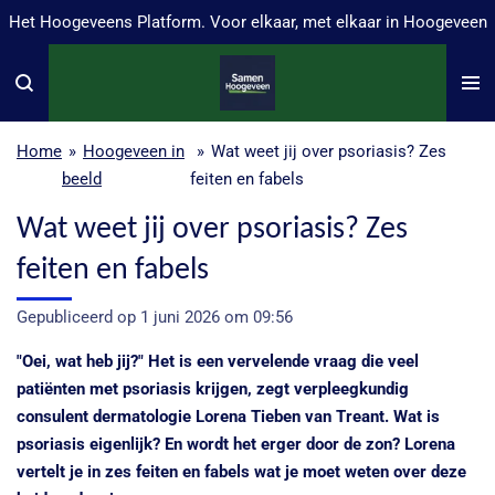
Het Hoogeveens Platform. Voor elkaar, met elkaar in Hoogeveen
Ga
direct
naar
de
hoofdinhoud
Home
»
Hoogeveen in
»
Wat weet jij over psoriasis? Zes
beeld
feiten en fabels
Wat weet jij over psoriasis? Zes
feiten en fabels
Gepubliceerd op 1 juni 2026 om 09:56
"Oei, wat heb jij?" Het is een vervelende vraag die veel
patiënten met psoriasis krijgen, zegt verpleegkundig
consulent dermatologie Lorena Tieben van Treant. Wat is
psoriasis eigenlijk? En wordt het erger door de zon? Lorena
vertelt je in zes feiten en fabels wat je moet weten over deze