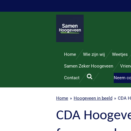
Ga
direct
naar
de
hoofdinhoud
Home
Wie zijn wij
Weetjes
Samen Zeker Hoogeveen
Vrie
Contact
Neem co
Home
»
Hoogeveen in beeld
»
CDA Ho
CDA Hoogeve