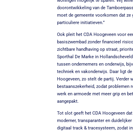
woningen mogelijk te sparen. Wij wille
doorontwikkeling van de Tamboerpassa
moet de gemeente voorkomen dat ze g
particuliere initiatieven.”
Ook pleit het CDA Hoogeveen voor e
basiszwembad zonder financieel risico
zichtbare handhaving op straat, priori
Sporthal De Marke in Hollandschevel
tussen ondernemers en onderwijs, bij
techniek en vakonderwijs. Daar ligt 
Hoogeveen, zo stelt de partij. Verder w
bestaanszekerheid, zodat problemen r
werk en armoede met meer grip en be
aangepakt.
Tot slot geeft het CDA Hoogeveen dat 
moderner, transparanter en duidelijker
digitaal track & tracesysteem, zodat 