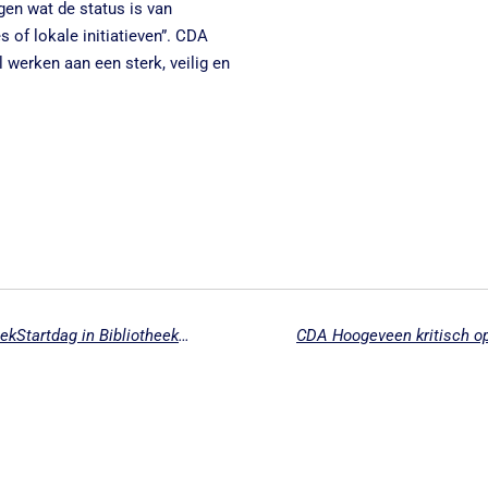
gen wat de status is van
 of lokale initiatieven”. CDA
l werken aan een sterk, veilig en
Samen lezen en ontdekken tijdens BoekStartdag in Bibliotheek Hoogeveen