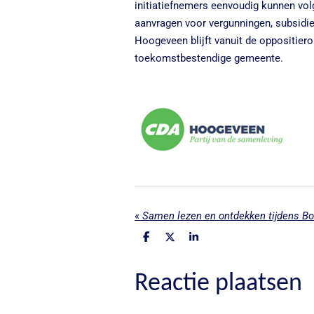
initiatiefnemers eenvoudig kunnen vol
aanvragen voor vergunningen, subsidies
Hoogeveen blijft vanuit de oppositiero
toekomstbestendige gemeente.
«
D
D
S
e
e
h
l
e
a
e
l
r
Reactie plaatsen
n
e