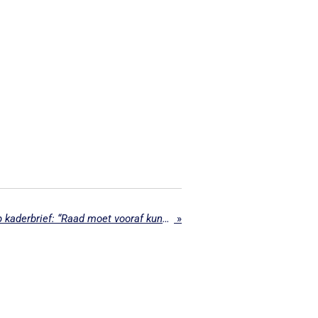
CDA Hoogeveen kritisch op kaderbrief: “Raad moet vooraf kunnen sturen”
»