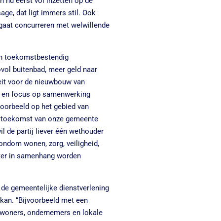
n nu eerst vol inzetten op de
ge, dat ligt immers stil. Ook
aat concurreren met welwillende
en toekomstbestendig
vol buitenbad, meer geld naar
teit voor de nieuwbouw van
d en focus op samenwerking
voorbeeld op het gebied van
de toekomst van onze gemeente
il de partij liever één wethouder
ondom wonen, zorg, veiligheid,
ter in samenhang worden
de gemeentelijke dienstverlening
 kan. “Bijvoorbeeld met een
inwoners, ondernemers en lokale