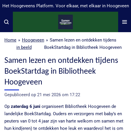
Het Hoogeveens Platform. Voor elkaar, met elkaar in Hoogeveen
Ga
direct
naar
de
hoofdinhoud
Home
»
Hoogeveen
»
Samen lezen en ontdekken tijdens
in beeld
BoekStartdag in Bibliotheek Hoogeveen
Samen lezen en ontdekken tijdens
BoekStartdag in Bibliotheek
Hoogeveen
Gepubliceerd op 21 mei 2026 om 17:22
Op
zaterdag 6 juni
organiseert Bibliotheek Hoogeveen de
landelijke BoekStartdag. Ouders en verzorgers met baby’s en
peuters van 0 tot 4 jaar zijn van harte welkom om samen met
hun kind(eren) te ontdekken hoe leuk en waardevol het is om