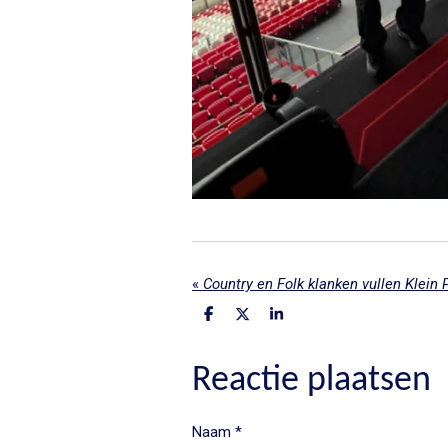
«
Country en Folk klanken vullen Klein 
D
D
S
e
e
h
l
e
a
e
l
r
Reactie plaatsen
n
e
Naam *