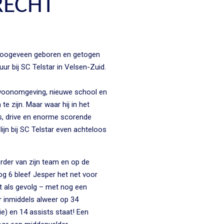
RECHT
Hoogeveen geboren en getogen
ur bij SC Telstar in Velsen-Zuid.
woonomgeving, nieuwe school en
te zijn. Maar waar hij in het
s, drive en enorme scorende
lijn bij SC Telstar even achteloos
rder van zijn team en op de
og 6 bleef Jesper het net voor
t als gevolg – met nog een
ler inmiddels alweer op 34
e) en 14 assists staat! Een