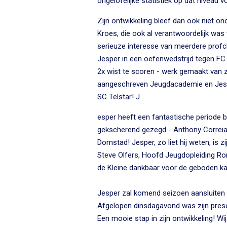
ongelofelijke statistiek op dat niveau 
Zijn ontwikkeling bleef dan ook niet o
Kroes, die ook al verantwoordelijk was v
serieuze interesse van meerdere profc
Jesper in een oefenwedstrijd tegen FC
2x wist te scoren - werk gemaakt van 
aangeschreven Jeugdacademie en Jes
SC Telstar! J
esper heeft een fantastische periode b
gekscherend gezegd - Anthony Correia 
Domstad! Jesper, zo liet hij weten, is zij
Steve Olfers, Hoofd Jeugdopleiding 
de Kleine dankbaar voor de geboden k
Jesper zal komend seizoen aansluiten b
Afgelopen dinsdagavond was zijn prese
Een mooie stap in zijn ontwikkeling! Wij