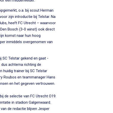
voor een middenvelder.
nopgemerkt, o.a. bij scout Herman
oor zijn introductie bij Telstar. Na
lubs, heeft FC Utrecht – waarvoor
 Den Bosch (3-0 winst) ook direct
zijn komst naar hun hoog
per inmiddels overgenomen van
ij SC Telstar gekend en gaat -
dus achterna richting de
n huidig trainer bij SC Telstar
Rory Roubos en teammanager Hans
ansen en het gegeven vertrouwen.
ij de selectie van FC Utrecht O19.
ntatie in stadion Galgenwaard.
 van de redactie blijven Jesper