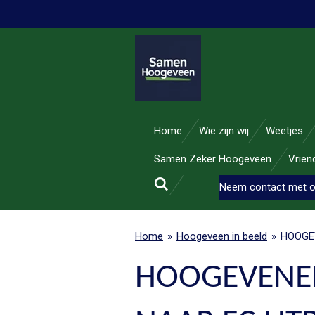
Ga
direct
naar
de
hoofdinhoud
Home
Wie zijn wij
Weetjes
Samen Zeker Hoogeveen
Vrie
Neem contact met 
Home
»
Hoogeveen in beeld
»
HOOGE
HOOGEVENER 