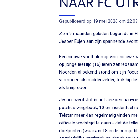
NAAR FC UT
Gepubliceerd op 19 mei 2026 om 22:03
Zo’n 9 maanden geleden begon de in 
Jesper Eujen aan zijn spannende avontu
Een nieuwe voetbalomgeving, nieuwe 
op jonge leeftijd (16) leren zelfredzaam 
Noorden al bekend stond om zijn focu
vermogen als middenvelder, trok hij die 
als knap door.
Jesper werd vlot in het seizoen aanvoe
posities wing/back, 10 en incidenteel n
Telstar meer dan regelmatig vinden me
officiële wedstrijd te gaan - dat de tel
doelpunten (waarvan 18 in de competiti