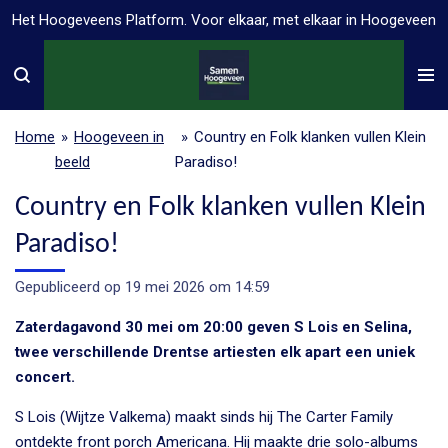
Het Hoogeveens Platform. Voor elkaar, met elkaar in Hoogeveen
Ga
direct
naar
de
hoofdinhoud
Home
»
Hoogeveen in
»
Country en Folk klanken vullen Klein
beeld
Paradiso!
Country en Folk klanken vullen Klein
Paradiso!
Gepubliceerd op 19 mei 2026 om 14:59
Zaterdagavond 30 mei om 20:00 geven S Lois en Selina,
twee verschillende Drentse artiesten elk apart een uniek
concert.
S Lois (Wijtze Valkema) maakt sinds hij The Carter Family
ontdekte front porch Americana. Hij maakte drie solo-albums