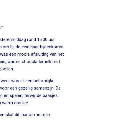
21
sterenmiddag rond 16.00 uur
kom bij de eindejaar bijeenkomst
was een mooie afsluiting van het
hwein, warme chocolademelk met
ebollen.
 weer was er een behoorlijke
oor een gezellig samenzijn. De
 en spelen, terwijl de baasjes
n warm drankje.
 sluit dit jaar af met een