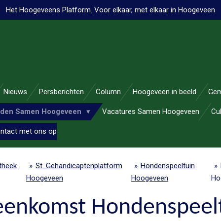
Het Hoogeveens Platform. Voor elkaar, met elkaar in Hoogeveen
Nieuws
Persberichten
Column
Hoogeveen in beeld
Gem
nden Samen Hoogeveen
Vacatures Samen Hoogeveen
Cu
ntact met ons op
otheek
»
St. Gehandicaptenplatform
»
Hondenspeeltuin
»
Hoogeveen
Hoogeveen
Ho
jeenkomst Hondenspeel