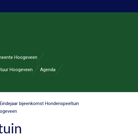
eente Hoogeveen
ltuur Hoogeveen
Agenda
Eindejaar bijeenkomst Hondenspeeltuin
ogeveen
tuin