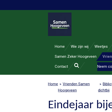
Ga
direct
naar
de
hoofdinhoud
Home
Wie zijn wij
Weetjes
Samen Zeker Hoogeveen
Vrie
Contact
Neem co
Home
»
Vrienden Samen
»
Bibli
Hoogeveen
dichtbij
Eindejaar bi