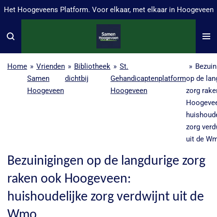
Het Hoogeveens Platform. Voor elkaar, met elkaar in Hoogeveen
Ga
direct
naar
de
hoofdinhoud
Home
»
Vrienden
»
Bibliotheek
»
St.
»
Bezuin
Samen
dichtbij
Gehandicaptenplatform
op de lan
Hoogeveen
Hoogeveen
zorg rak
Hoogevee
huishoude
zorg verd
uit de W
Bezuinigingen op de langdurige zorg
raken ook Hoogeveen:
huishoudelijke zorg verdwijnt uit de
Wmo