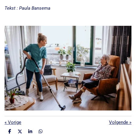
Tekst : Paula Bansema
«
Vorige
Volgende
»
D
D
S
D