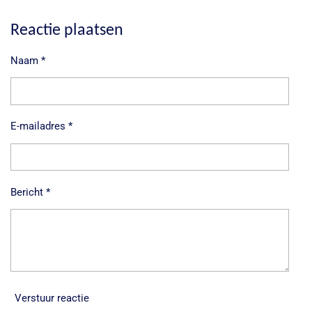
e
e
h
e
l
e
a
l
e
l
r
e
Reactie plaatsen
n
e
n
Naam *
E-mailadres *
Bericht *
Verstuur reactie