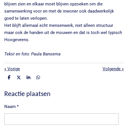
blijven zien en elkaar moet blijven opzoeken om die
samenwerking voor en met de inwoner ook daadwerkelijk
goed te laten verlopen.
Het blijft allemaal echt mensenwerk, niet alleen structuur
maar ook de handen uit de mouwen en dat is toch wel typisch
Hoogeveens.
Tekst en foto: Paula Bansema
«
Vorige
Volgende
»
D
D
S
D
e
e
h
e
l
e
a
l
e
l
r
e
Reactie plaatsen
n
e
n
Naam *