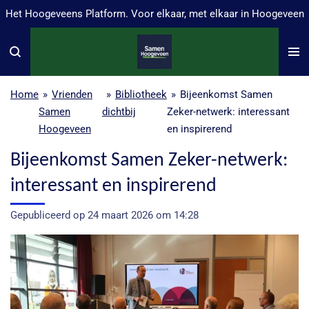
Het Hoogeveens Platform. Voor elkaar, met elkaar in Hoogeveen
Ga
direct
naar
de
hoofdinhoud
Home
»
Vrienden
»
Bibliotheek
»
Bijeenkomst Samen
Samen
dichtbij
Zeker-netwerk: interessant
Hoogeveen
en inspirerend
Bijeenkomst Samen Zeker-netwerk:
interessant en inspirerend
Gepubliceerd op 24 maart 2026 om 14:28