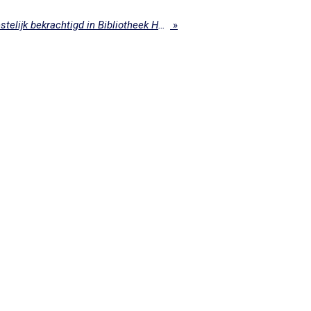
Ontwikkelplein officieel feestelijk bekrachtigd in Bibliotheek Hoogeveen
»