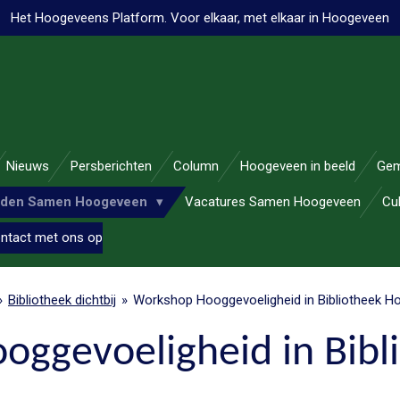
Het Hoogeveens Platform. Voor elkaar, met elkaar in Hoogeveen
Nieuws
Persberichten
Column
Hoogeveen in beeld
Gem
nden Samen Hoogeveen
Vacatures Samen Hoogeveen
Cu
ntact met ons op
»
Bibliotheek dichtbij
»
Workshop Hooggevoeligheid in Bibliotheek 
ggevoeligheid in Bibl