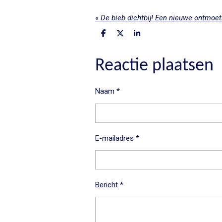
«
De bieb dichtbij! Een nieuwe ontmoet
D
D
S
e
e
h
l
e
a
e
l
r
Reactie plaatsen
n
e
Naam *
E-mailadres *
Bericht *