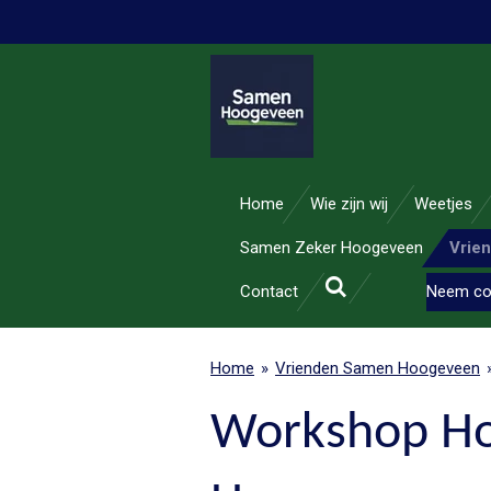
Ga
direct
naar
de
hoofdinhoud
Home
Wie zijn wij
Weetjes
Samen Zeker Hoogeveen
Vrie
Contact
Neem co
Home
»
Vrienden Samen Hoogeveen
Workshop Hoo