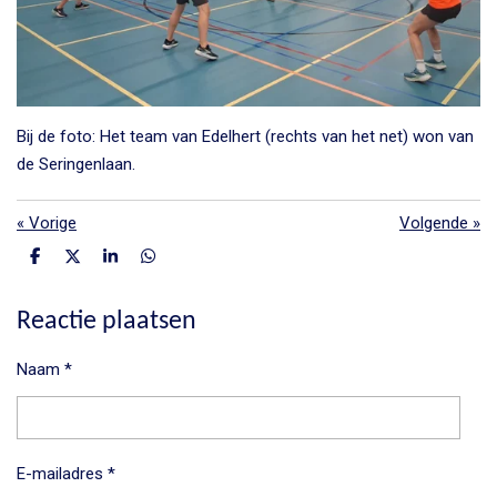
Bij de foto: Het team van Edelhert (rechts van het net) won van
de Seringenlaan.
«
Vorige
Volgende
»
D
D
S
D
e
e
h
e
l
e
a
l
e
l
r
e
Reactie plaatsen
n
e
n
Naam *
E-mailadres *