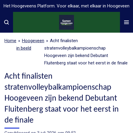
Het Hoogeveens Platform. Voor elkaar, met elkaar in Hoogeveen
Ga
direct
naar
de
hoofdinhoud
Home
»
Hoogeveen
»
Acht finalisten
in beeld
stratenvolleybalkampioenschap
Hoogeveen zijn bekend Debutant
Fluitenberg staat voor het eerst in de finale
Acht finalisten
stratenvolleybalkampioenschap
Hoogeveen zijn bekend Debutant
Fluitenberg staat voor het eerst in
de finale
Gepubliceerd op 3 juli 2026 om 09:52