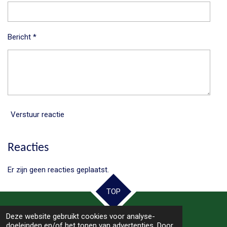
Bericht *
Verstuur reactie
Reacties
Er zijn geen reacties geplaatst.
TOP
Deze website gebruikt cookies voor analyse-
© 2025 - 2026 Samen Hoogeveen
doeleinden en/of het tonen van advertenties. Door