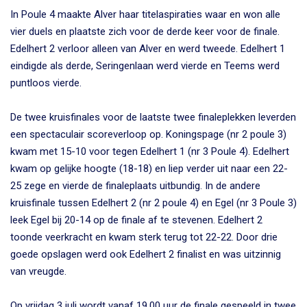
In Poule 4 maakte Alver haar titelaspiraties waar en won alle
vier duels en plaatste zich voor de derde keer voor de finale.
Edelhert 2 verloor alleen van Alver en werd tweede. Edelhert 1
eindigde als derde, Seringenlaan werd vierde en Teems werd
puntloos vierde.
De twee kruisfinales voor de laatste twee finaleplekken leverden
een spectaculair scoreverloop op. Koningspage (nr 2 poule 3)
kwam met 15-10 voor tegen Edelhert 1 (nr 3 Poule 4). Edelhert
kwam op gelijke hoogte (18-18) en liep verder uit naar een 22-
25 zege en vierde de finaleplaats uitbundig. In de andere
kruisfinale tussen Edelhert 2 (nr 2 poule 4) en Egel (nr 3 Poule 3)
leek Egel bij 20-14 op de finale af te stevenen. Edelhert 2
toonde veerkracht en kwam sterk terug tot 22-22. Door drie
goede opslagen werd ook Edelhert 2 finalist en was uitzinnig
van vreugde.
Op vrijdag 3 juli wordt vanaf 19.00 uur de finale gespeeld in twee