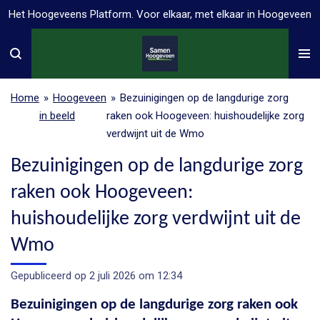
Het Hoogeveens Platform. Voor elkaar, met elkaar in Hoogeveen
Ga
direct
naar
de
hoofdinhoud
Home
»
Hoogeveen
»
Bezuinigingen op de langdurige zorg
in beeld
raken ook Hoogeveen: huishoudelijke zorg
verdwijnt uit de Wmo
Bezuinigingen op de langdurige zorg
raken ook Hoogeveen:
huishoudelijke zorg verdwijnt uit de
Wmo
Gepubliceerd op 2 juli 2026 om 12:34
Bezuinigingen op de langdurige zorg raken ook