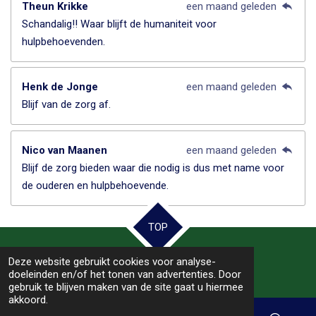
Theun Krikke
een maand geleden
Schandalig!! Waar blijft de humaniteit voor
hulpbehoevenden.
Henk de Jonge
een maand geleden
Blijf van de zorg af.
Nico van Maanen
een maand geleden
Blijf de zorg bieden waar die nodig is dus met name voor
de ouderen en hulpbehoevende.
TOP
Deze website gebruikt cookies voor analyse-
© 2025 - 2026 Samen Hoogeveen
doeleinden en/of het tonen van advertenties. Door
gebruik te blijven maken van de site gaat u hiermee
akkoord.