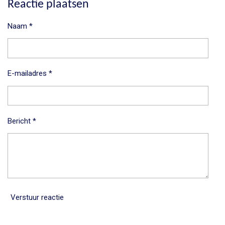
e
l
r
e
Reactie plaatsen
n
e
n
Naam *
E-mailadres *
Bericht *
Verstuur reactie