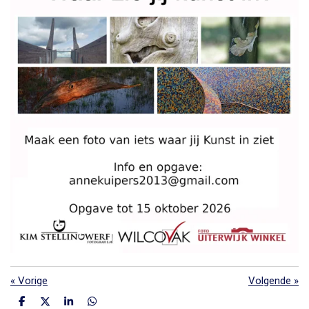
«
Vorige
Volgende
»
D
D
S
D