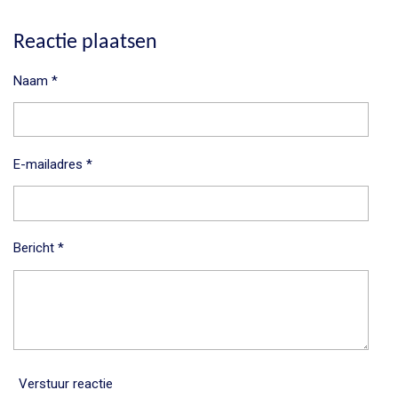
e
e
h
e
l
e
a
l
e
l
r
e
Reactie plaatsen
n
e
n
Naam *
E-mailadres *
Bericht *
Verstuur reactie