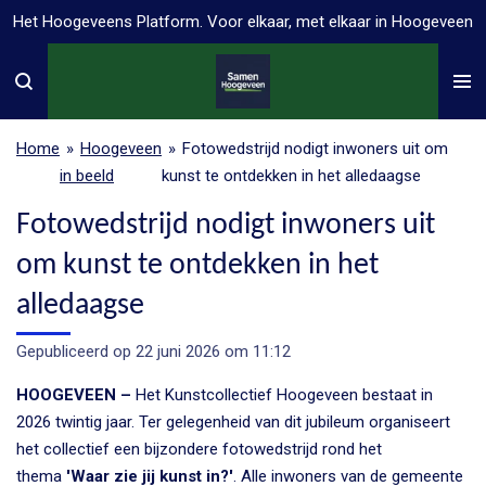
Het Hoogeveens Platform. Voor elkaar, met elkaar in Hoogeveen
Ga
direct
naar
de
hoofdinhoud
Home
»
Hoogeveen
»
Fotowedstrijd nodigt inwoners uit om
in beeld
kunst te ontdekken in het alledaagse
Fotowedstrijd nodigt inwoners uit
om kunst te ontdekken in het
alledaagse
Gepubliceerd op 22 juni 2026 om 11:12
HOOGEVEEN –
Het Kunstcollectief Hoogeveen bestaat in
2026 twintig jaar. Ter gelegenheid van dit jubileum organiseert
het collectief een bijzondere fotowedstrijd rond het
thema
'Waar zie jij kunst in?'
. Alle inwoners van de gemeente