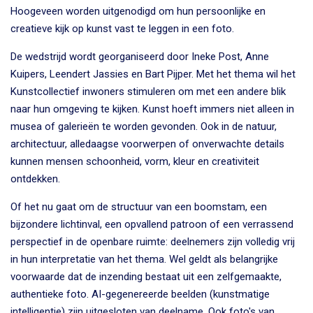
Hoogeveen worden uitgenodigd om hun persoonlijke en
creatieve kijk op kunst vast te leggen in een foto.
De wedstrijd wordt georganiseerd door Ineke Post, Anne
Kuipers, Leendert Jassies en Bart Pijper. Met het thema wil het
Kunstcollectief inwoners stimuleren om met een andere blik
naar hun omgeving te kijken. Kunst hoeft immers niet alleen in
musea of galerieën te worden gevonden. Ook in de natuur,
architectuur, alledaagse voorwerpen of onverwachte details
kunnen mensen schoonheid, vorm, kleur en creativiteit
ontdekken.
Of het nu gaat om de structuur van een boomstam, een
bijzondere lichtinval, een opvallend patroon of een verrassend
perspectief in de openbare ruimte: deelnemers zijn volledig vrij
in hun interpretatie van het thema. Wel geldt als belangrijke
voorwaarde dat de inzending bestaat uit een zelfgemaakte,
authentieke foto. AI-gegenereerde beelden (kunstmatige
intelligentie) zijn uitgesloten van deelname. Ook foto's van