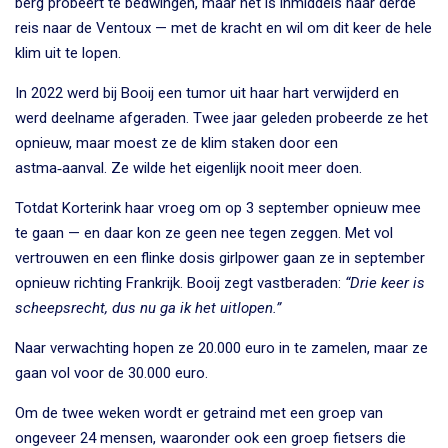
berg probeert te bedwingen, maar het is inmiddels haar derde
reis naar de Ventoux — met de kracht en wil om dit keer de hele
klim uit te lopen.
In 2022 werd bij Booij een tumor uit haar hart verwijderd en
werd deelname afgeraden. Twee jaar geleden probeerde ze het
opnieuw, maar moest ze de klim staken door een
astma‑aanval. Ze wilde het eigenlijk nooit meer doen.
Totdat Korterink haar vroeg om op 3 september opnieuw mee
te gaan — en daar kon ze geen nee tegen zeggen. Met vol
vertrouwen en een flinke dosis girlpower gaan ze in september
opnieuw richting Frankrijk. Booij zegt vastberaden:
“Drie keer is
scheepsrecht, dus nu ga ik het uitlopen.”
Naar verwachting hopen ze 20.000 euro in te zamelen, maar ze
gaan vol voor de 30.000 euro.
Om de twee weken wordt er getraind met een groep van
ongeveer 24 mensen, waaronder ook een groep fietsers die