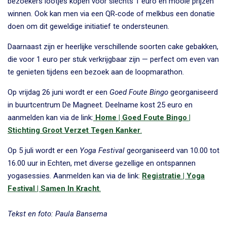
bezoekers lootjes kopen voor slechts 1 euro en mooie prijzen
winnen. Ook kan men via een QR‑code of melkbus een donatie
doen om dit geweldige initiatief te ondersteunen.
Daarnaast zijn er heerlijke verschillende soorten cake gebakken,
die voor 1 euro per stuk verkrijgbaar zijn — perfect om even van
te genieten tijdens een bezoek aan de loopmarathon.
Op vrijdag 26 juni wordt er een
Goed Foute Bingo
georganiseerd
in buurtcentrum De Magneet. Deelname kost 25 euro en
aanmelden kan via de link:
Home | Goed Foute Bingo |
Stichting Groot Verzet Tegen Kanker
.
Op 5 juli wordt er een
Yoga Festival
georganiseerd van 10.00 tot
16.00 uur in Echten, met diverse gezellige en ontspannen
yogasessies. Aanmelden kan via de link
:
Registratie | Yoga
Festival | Samen In Kracht
.
Tekst en foto: Paula Bansema