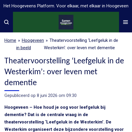
Het Hoogeveens Platform. Voor elkaar, met elkaar in Hoogeveen
Ga
direct
naar
de
hoofdinhoud
Home
»
Hoogeveen
»
Theatervoorstelling ‘Leefgeluk in de
in beeld
Westerkim’: over leven met dementie
Theatervoorstelling ‘Leefgeluk in de
Westerkim’: over leven met
dementie
Gepubliceerd op 8 juni 2026 om 09:30
Hoogeveen – Hoe houd je oog voor leefgeluk bij
dementie? Dat is de centrale vraag in de
theatervoorstelling ‘Leefgeluk in de Westerkim’. De
Westerkim organiseert deze bijzondere voorstelling voor