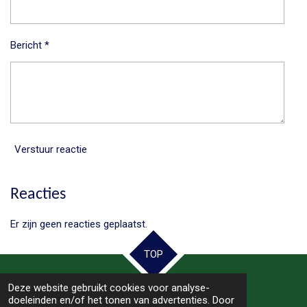
Bericht *
Verstuur reactie
Reacties
Er zijn geen reacties geplaatst.
TOP
Deze website gebruikt cookies voor analyse-
© 2025 - 2026 Samen Hoogeveen
doeleinden en/of het tonen van advertenties. Door