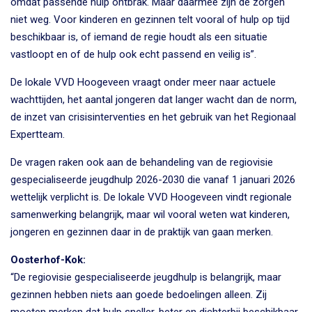
omdat passende hulp ontbrak. Maar daarmee zijn de zorgen
niet weg. Voor kinderen en gezinnen telt vooral of hulp op tijd
beschikbaar is, of iemand de regie houdt als een situatie
vastloopt en of de hulp ook echt passend en veilig is”.
De lokale VVD Hoogeveen vraagt onder meer naar actuele
wachttijden, het aantal jongeren dat langer wacht dan de norm,
de inzet van crisisinterventies en het gebruik van het Regionaal
Expertteam.
De vragen raken ook aan de behandeling van de regiovisie
gespecialiseerde jeugdhulp 2026-2030 die vanaf 1 januari 2026
wettelijk verplicht is. De lokale VVD Hoogeveen vindt regionale
samenwerking belangrijk, maar wil vooral weten wat kinderen,
jongeren en gezinnen daar in de praktijk van gaan merken.
Oosterhof-Kok:
“De regiovisie gespecialiseerde jeugdhulp is belangrijk, maar
gezinnen hebben niets aan goede bedoelingen alleen. Zij
moeten merken dat hulp sneller, beter en dichterbij beschikbaar