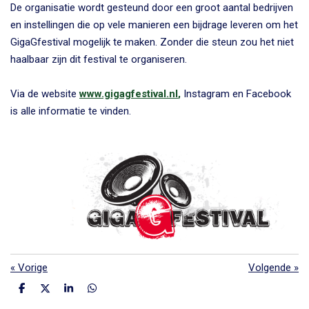
De organisatie wordt gesteund door een groot aantal bedrijven
en instellingen die op vele manieren een bijdrage leveren om het
GigaGfestival mogelijk te maken. Zonder die steun zou het niet
haalbaar zijn dit festival te organiseren.
Via de website
www.gigagfestival.nl
,
Instagram en Facebook
is alle informatie te vinden.
«
Vorige
Volgende
»
D
D
S
D
e
e
h
e