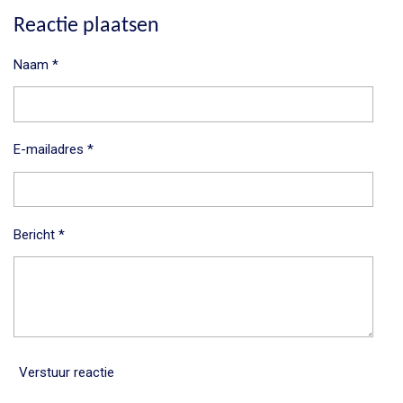
l
e
a
l
e
l
r
e
Reactie plaatsen
n
e
n
Naam *
E-mailadres *
Bericht *
Verstuur reactie