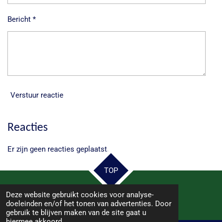
Bericht *
Verstuur reactie
Reacties
Er zijn geen reacties geplaatst.
TOP
Deze website gebruikt cookies voor analyse-
© 2025 - 2026 Samen Hoogeveen
doeleinden en/of het tonen van advertenties. Door
gebruik te blijven maken van de site gaat u
hiermee akkoord.