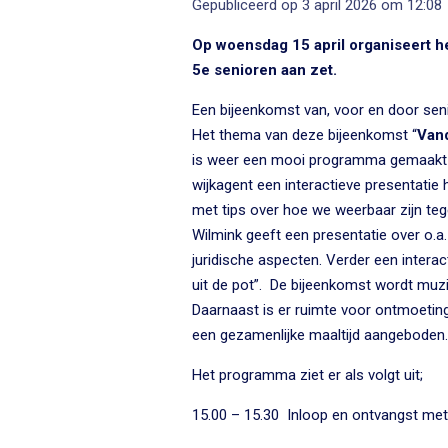
Gepubliceerd op 3 april 2026 om 12:08
Op woensdag 15 april organiseert h
5e senioren aan zet.
Een bijeenkomst van, voor en door se
Het thema van deze bijeenkomst “
Van
is weer een mooi programma gemaakt w
wijkagent een interactieve presentatie h
met tips over hoe we weerbaar zijn tege
Wilmink geeft een presentatie over o.a
juridische aspecten. Verder een intera
uit de pot”. De bijeenkomst wordt muzi
Daarnaast is er ruimte voor ontmoeti
een gezamenlijke maaltijd aangeboden.
Het programma ziet er als volgt uit;
15.00 – 15.30 Inloop en ontvangst met k