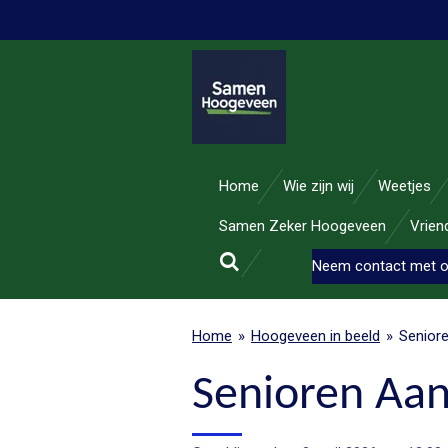
Ga
direct
naar
de
hoofdinhoud
Home
Wie zijn wij
Weetjes
Samen Zeker Hoogeveen
Vrie
Neem contact met 
Home
»
Hoogeveen in beeld
»
Seniore
Senioren Aan 