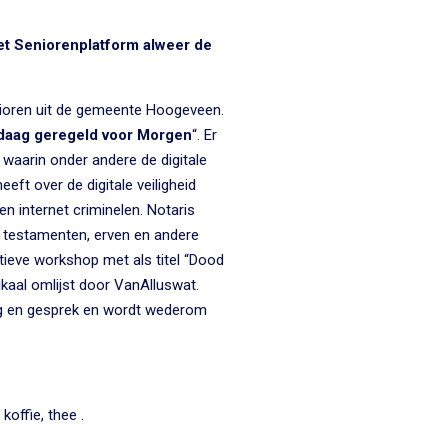
et Seniorenplatform alweer de
nioren uit de gemeente Hoogeveen.
daag geregeld voor Morgen
“. Er
aarin onder andere de digitale
eeft over de digitale veiligheid
n internet criminelen. Notaris
. testamenten, erven en andere
ctieve workshop met als titel “Dood
kaal omlijst door VanAlluswat.
ng en gesprek en wordt wederom
offie, thee .