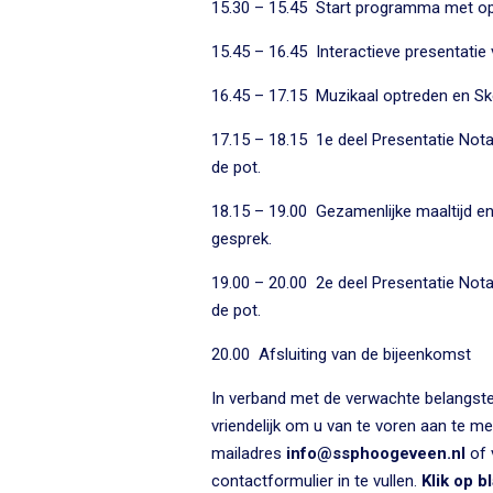
15.30 – 15.45 Start programma met op
15.45 – 16.45 Interactieve presentatie v
16.45 – 17.15 Muzikaal optreden en S
17.15 – 18.15 1e deel Presentatie Not
de pot.
18.15 – 19.00 Gezamenlijke maaltijd e
gesprek.
19.00 – 20.00 2e deel Presentatie Not
de pot.
20.00 Afsluiting van de bijeenkomst
In verband met de verwachte belangstel
vriendelijk om u van te voren aan te mel
mailadres
info@ssphoogeveen.nl
of 
contactformulier in te vullen.
Klik op b