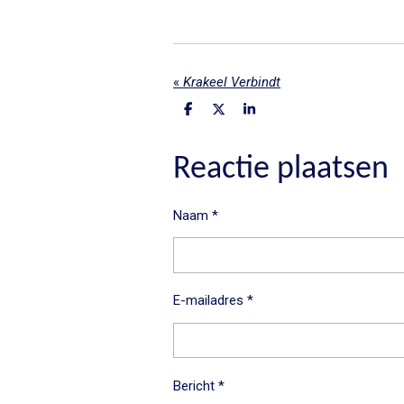
«
Krakeel Verbindt
D
D
S
e
e
h
l
e
a
e
l
r
Reactie plaatsen
n
e
Naam *
E-mailadres *
Bericht *