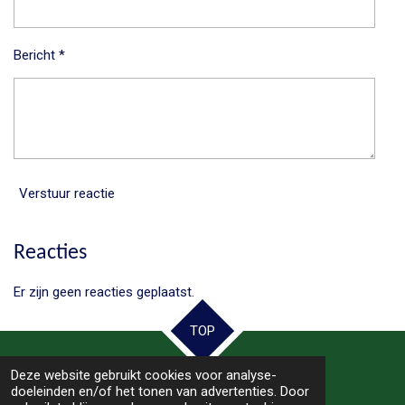
Bericht *
Verstuur reactie
Reacties
Er zijn geen reacties geplaatst.
TOP
Deze website gebruikt cookies voor analyse-
© 2025 - 2026 Samen Hoogeveen
doeleinden en/of het tonen van advertenties. Door