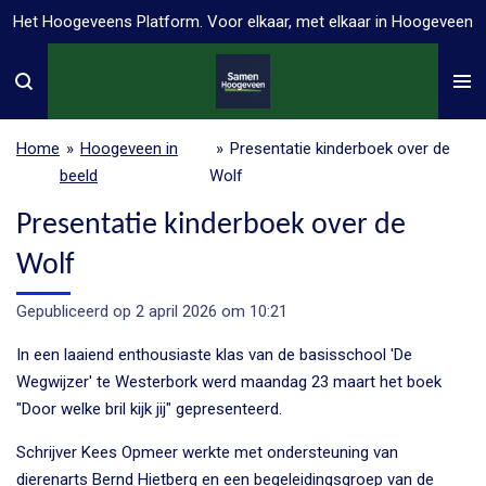
Het Hoogeveens Platform. Voor elkaar, met elkaar in Hoogeveen
Ga
direct
naar
de
hoofdinhoud
Home
»
Hoogeveen in
»
Presentatie kinderboek over de
beeld
Wolf
Presentatie kinderboek over de
Wolf
Gepubliceerd op 2 april 2026 om 10:21
In een laaiend enthousiaste klas van de basisschool 'De
Wegwijzer' te Westerbork werd maandag 23 maart het boek
"Door welke bril kijk jij" gepresenteerd.
Schrijver Kees Opmeer werkte met ondersteuning van
dierenarts Bernd Hietberg en een begeleidingsgroep van de