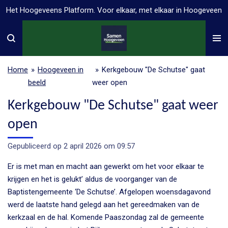
Het Hoogeveens Platform. Voor elkaar, met elkaar in Hoogeveen
Ga
direct
naar
de
hoofdinhoud
Home
»
Hoogeveen in
»
Kerkgebouw "De Schutse" gaat
beeld
weer open
Kerkgebouw "De Schutse" gaat weer
open
Gepubliceerd op 2 april 2026 om 09:57
Er is met man en macht aan gewerkt om het voor elkaar te
krijgen en het is gelukt’ aldus de voorganger van de
Baptistengemeente ‘De Schutse’. Afgelopen woensdagavond
werd de laatste hand gelegd aan het gereedmaken van de
kerkzaal en de hal. Komende Paaszondag zal de gemeente